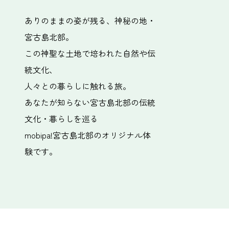
ありのままの姿が残る、
神秘の地・
宮古島北部。
この神聖な土地で培われた
自然や伝
統文化、
人々との暮らしに触れる旅。
あなたが知らない宮古島北部の
伝統
文化・暮らしを巡る
mobipa!宮古島北部の
オリジナル体
験です。