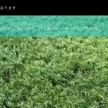
おります
VOICE
ACCESS
PICK UP
ABOUT
MOVIE