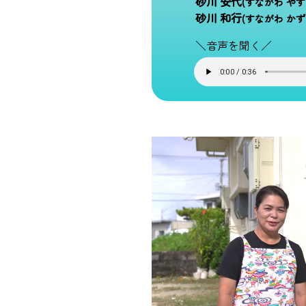
砂川 安代
(すながわ やす
砂川 和行
(すながわ かず
＼音声を聞く／