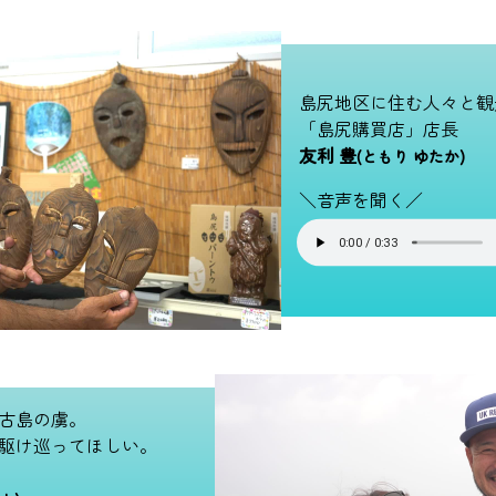
島尻地区に住む人々と観
「島尻購買店」店長
友利 豊
(ともり ゆたか)
＼音声を聞く／
古島の虜。
駆け巡ってほしい。