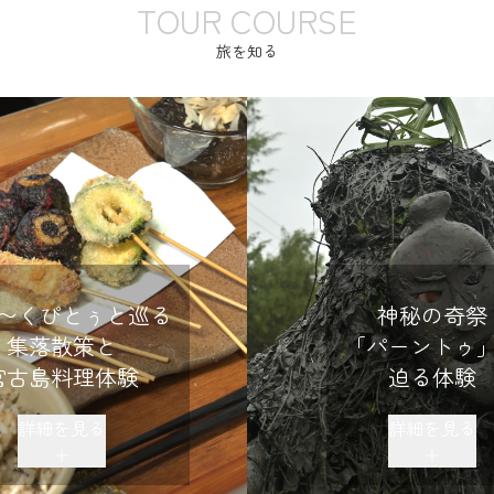
TOUR COURSE
旅を知る
〜くぴとぅと巡る
神秘の奇祭
集落散策と
「パーントゥ
宮古島料理体験
迫る体験
詳細を見る
詳細を見る
＋
＋