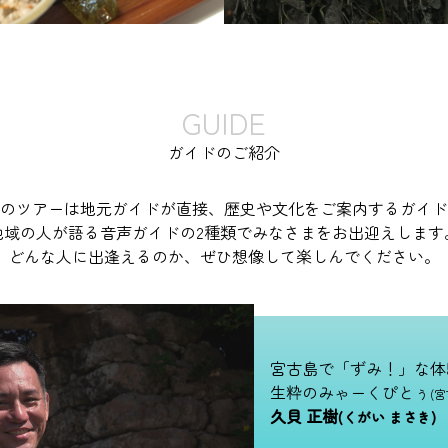
GUIDE
ガイドのご紹介
のツアーは地元ガイドが直接、
歴史や文化をご案内するガイド
地域の人が語る音声ガイドの
2種類でみなさまをお出迎えします
どんな人に出逢えるのか、ぜひ想像して
楽しんでください。
宮古島で「ずみ！」な体
生粋のみゃーくぴとぅ
(
久貝 正樹
(くがい まさき)