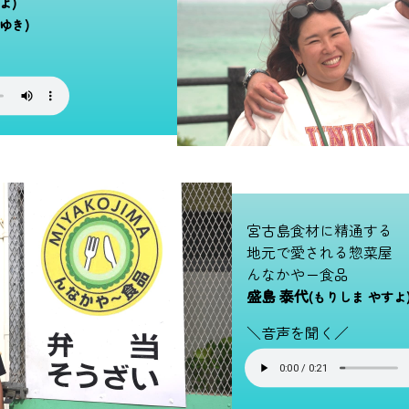
よ)
ゆき)
宮古島食材に精通する
地元で愛される惣菜屋
んなかやー食品
盛島 泰代
(もりしま やすよ
＼音声を聞く／