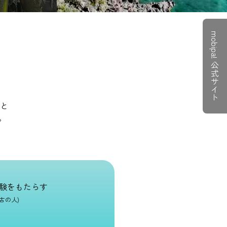
mobipa! 公式サイト
と
。
験をもたらす
宮古の人)