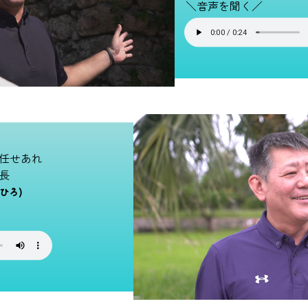
＼音声を聞く／
任せあれ
長
ひろ)